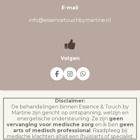
E-mail
info@essencetouchbymartine.nl
Volgen
F
I
W
a
n
h
c
s
a
e
t
t
b
a
s
Disclaimer:
o
g
A
De behandelingen binnen Essence & Touch by
o
r
p
Martine zijn gericht op ontspanning, welzijn en
k
a
p
energetische ondersteuning. Ze zijn
geen
m
vervanging voor medische zorg
en ik ben
geen
arts of medisch professional
. Raadpleeg bij
medische klachten altijd een (huis)arts of specialist.