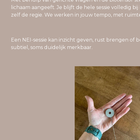
lichaam aangeeft. Je blijft de hele sessie volledig bi
zelf de regie. We werken in jouw tempo, met ruimte
Een NEI-sessie kan inzicht geven, rust brengen of 
subtiel, soms duidelijk merkbaar.