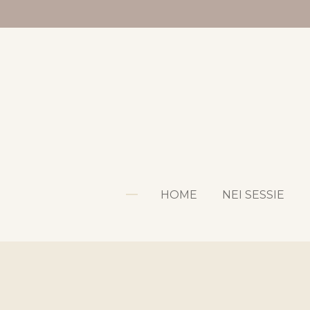
Ga
direct
naar
de
hoofdinhoud
HOME
NEI SESSIE