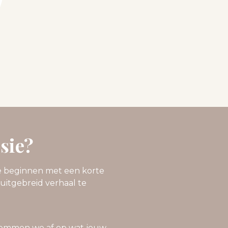
sie?
We beginnen met een korte
uitgebreid verhaal te
stemmen we af op wat jouw