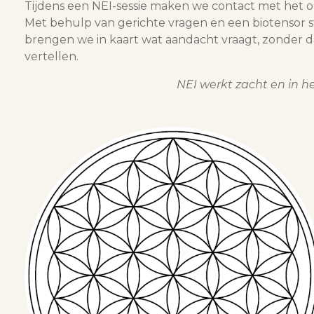
Tijdens een NEI-sessie maken we contact met het o
Met behulp van gerichte vragen en een biotensor 
brengen we in kaart wat aandacht vraagt, zonder dat
vertellen.
NEI werkt zacht en in he