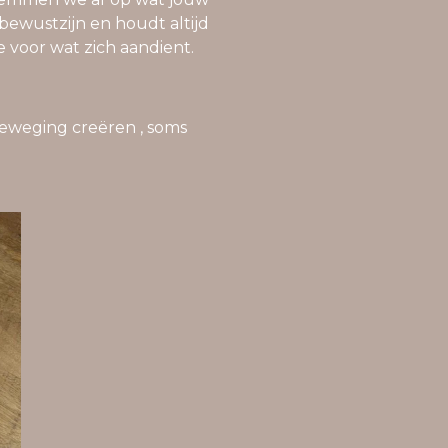
j bewustzijn en houdt altijd
 voor wat zich aandient.
beweging creëren , soms